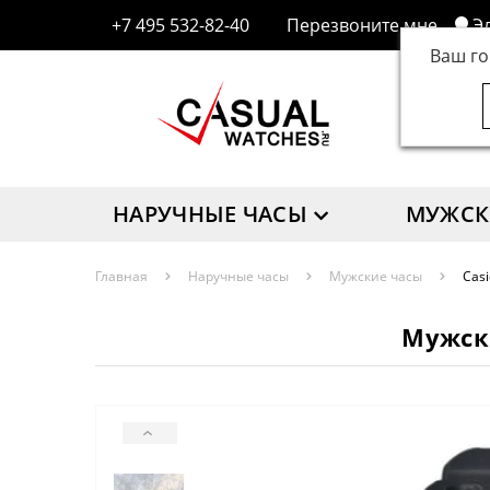
+7 495 532-82-40
Перезвоните мне
Э
Ваш г
НАРУЧНЫЕ ЧАСЫ
МУЖСК
Главная
Наручные часы
Мужские часы
Cas
Мужски
‹