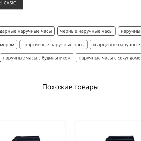
Ы CASIO
дарные наручные часы
черные наручные часы
наручные
ймером
спортивные наручные часы
кварцевые наручные
наручные часы с будильником
наручные часы с секундом
Похожие товары