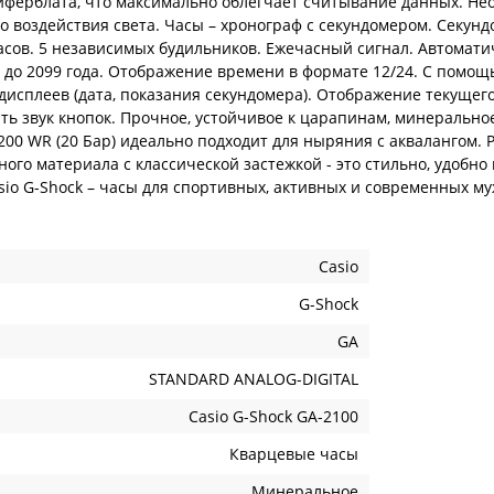
 циферблата, что максимально облегчает считывание данных. Н
го воздействия света. Часы – хронограф с секундомером. Секундо
часов. 5 независимых будильников. Ежечасный сигнал. Автомат
 до 2099 года. Отображение времени в формате 12/24. С помо
исплеев (дата, показания секундомера). Отображение текущег
 звук кнопок. Прочное, устойчивое к царапинам, минеральное
00 WR (20 Бар) идеально подходит для ныряния с аквалангом.
го материала с классической застежкой - это стильно, удобно 
io G-Shock – часы для спортивных, активных и современных м
Casio
G-Shock
GA
STANDARD ANALOG-DIGITAL
Casio G-Shock GA-2100
Кварцевые часы
Минеральное