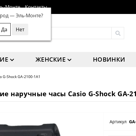
ль-Монте
Контакты
ород —
Эль-Монте
?
ИЕ
ЖЕНСКИЕ
НОВИНКИ
io G-Shock GA-2100-1A1
е наручные часы Casio G-Shock GA-2
Артикул
GA