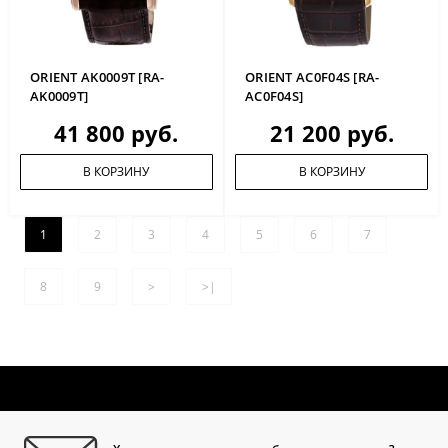
ORIENT AK0009T [RA-
ORIENT AC0F04S [RA-
AK0009T]
AC0F04S]
41 800 руб.
21 200 руб.
В КОРЗИНУ
В КОРЗИНУ
1
2
3
4
5
6
7
8
9
>
>|