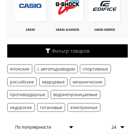
CASIO
CASIO G-SHOCK
CASIO EDIFICE
Фильтр товаров
японские
с автоподзаводом
спортивные
российские
кварцевые
механические
противоударные
водонепроницаемые
недорогие
титановые
электронные
По популярности
24