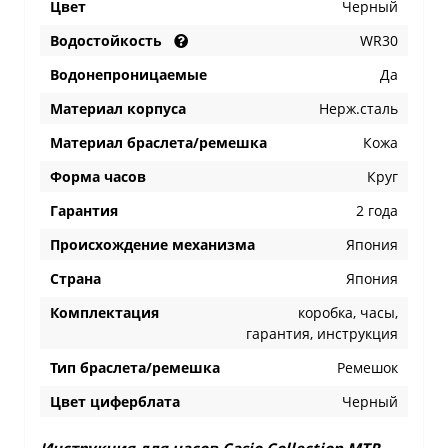
Цвет
Черный
Водостойкость
WR30
Водонепроницаемые
Да
Материал корпуса
Нерж.сталь
Материал браслета/ремешка
Кожа
Форма часов
Круг
Гарантия
2 года
Происхождение механизма
Япония
Страна
Япония
Комплектация
коробка, часы,
гарантия, инструкция
Тип браслета/ремешка
Ремешок
Цвет циферблата
Черный
Инструкция для часов Casio Collection MTP-