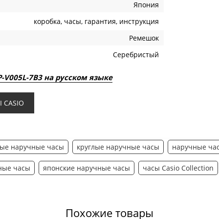
Япония
коробка, часы, гарантия, инструкция
Ремешок
Серебристый
P-V005L-7B3 на русском языке
 CASIO
ые наручные часы
круглые наручные часы
наручные час
ные часы
японские наручные часы
часы Casio Collection
Похожие товары