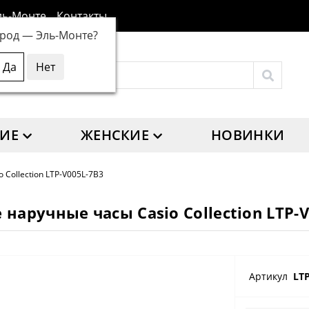
ль-Монте
Контакты
ород —
Эль-Монте
?
ИЕ
ЖЕНСКИЕ
НОВИНКИ
o Collection LTP-V005L-7B3
наручные часы Casio Collection LTP-
Артикул
LT