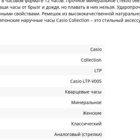
 в часовом формате 12 часов. Прочное минеральное стекло обе
ши часы от брызг и дождя, но плавать в них нельзя. Ударопро
ыми свойствами. Ремешок из высококачественной натуральной 
 японские наручные часы Casio Collection – это стильный аксес
Casio
Collection
LTP
Casio LTP-V005
Кварцевые часы
Минеральное
Женские
Классический
Аналоговый (стрелки)