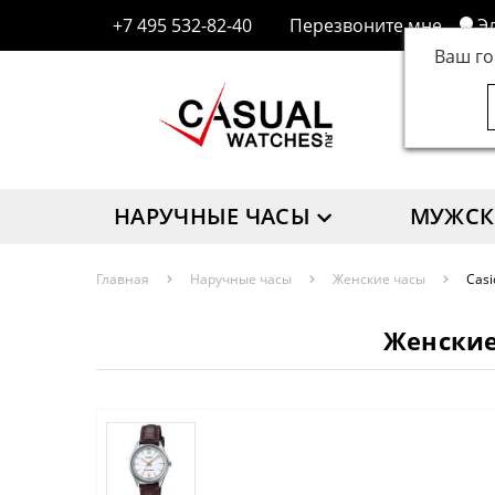
+7 495 532-82-40
Перезвоните мне
Э
Ваш г
НАРУЧНЫЕ ЧАСЫ
МУЖСК
Главная
Наручные часы
Женские часы
Casi
Женские 