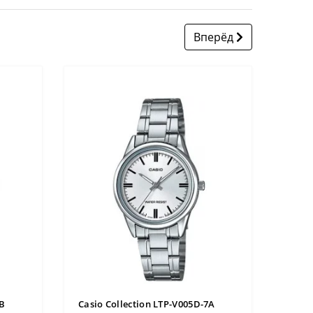
Вперёд
Casio
2 280
4B
Casio Collection LTP-V005D-7A