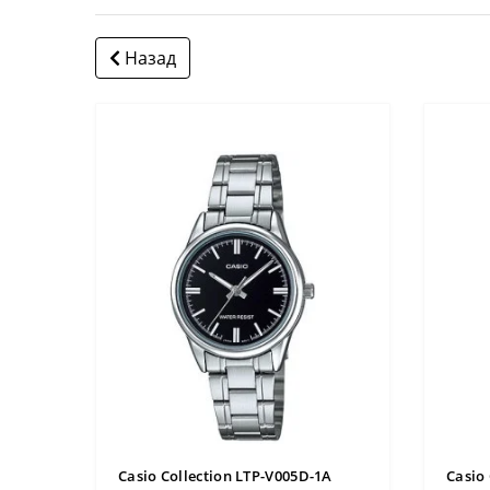
Назад
9B
ИНУ
Casio Collection LTP-V005D-1A
Casio