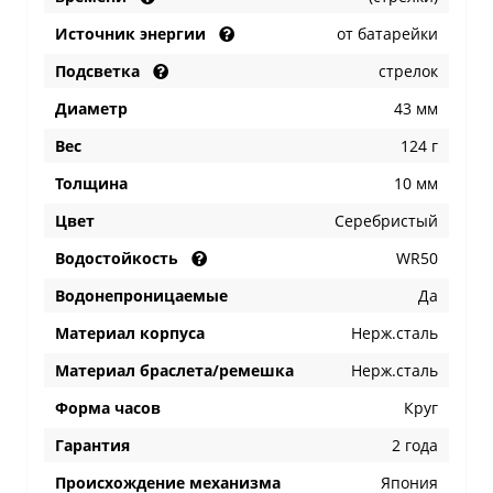
Источник энергии
от батарейки
Подсветка
стрелок
Диаметр
43 мм
Вес
124 г
Толщина
10 мм
Цвет
Серебристый
Водостойкость
WR50
Водонепроницаемые
Да
Материал корпуса
Нерж.сталь
Материал браслета/ремешка
Нерж.сталь
Форма часов
Круг
Гарантия
2 года
Происхождение механизма
Япония