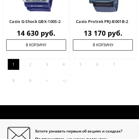
Casio G-Shock GBX-100S-2
Casio Protrek PRJ-B001B-2
14 630 руб.
13 170 руб.
В КОРЗИНУ
В КОРЗИНУ
1
2
3
4
5
6
7
8
9
>
>|
Хотите узнавать первым об акциях и скидках?