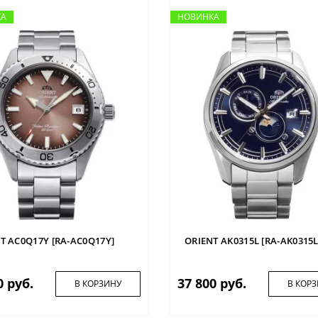
КА
КА
НОВИНКА
НОВИНКА
T AC0Q17Y [RA-AC0Q17Y]
ORIENT AK0315L [RA-AK0315L
0 руб.
37 800 руб.
В КОРЗИНУ
В КОР