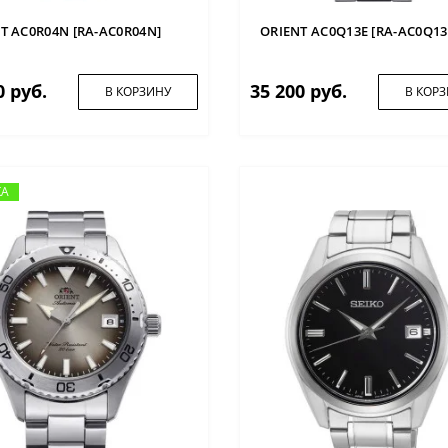
T AC0R04N [RA-AC0R04N]
ORIENT AC0Q13E [RA-AC0Q13
0 руб.
35 200 руб.
В КОРЗИНУ
В КОР
КА
КА