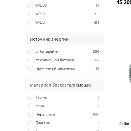
45 20
WR200
131
WR30
315
WR50
633
Источник энергии
от батарейки
1295
от солнечной батареи
227
Пружинный механизм
186
Материал браслета/ремешка
Каучук
8
Кожа
11
Нерж.сталь
1664
Пластик
6
Seiko