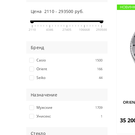
НОВИН
НОВИН
Цена
2110
-
293500
руб.
2110
4346
27405
106668
293500
Бренд
Casio
1500
Orient
166
Seiko
44
Назначение
ORIEN
Мужские
1709
Унисекс
1
35 20
Стекло