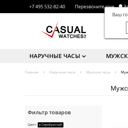
+7 495 532-82-40
Перезвоните мне
Э
Ваш г
НАРУЧНЫЕ ЧАСЫ
МУЖСК
Главная
Наручные часы
Мужские часы
Муж
Мужск
Фильтр товаров
Цвет:
Серебристый