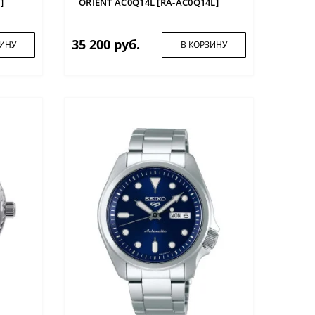
]
ORIENT AC0Q14L [RA-AC0Q14L]
35 200 руб.
ЗИНУ
В КОРЗИНУ