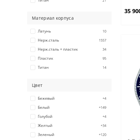
Титан
21
35 90
Материал корпуса
Латунь
10
Нерж.сталь
1557
Нерж.сталь + пластик
34
Пластик
95
Титан
14
Цвет
Бежевый
+4
Белый
+149
Голубой
+4
Желтый
+34
Зеленый
+120