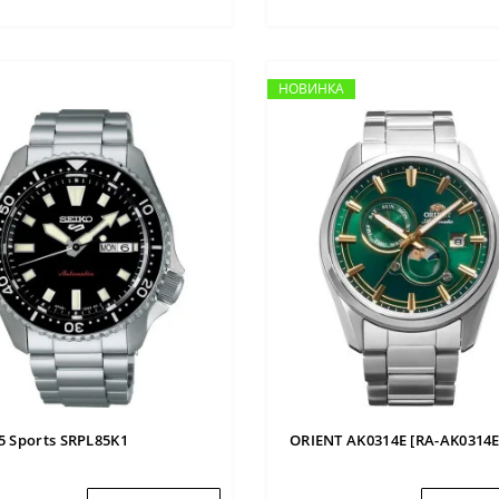
НОВИНКА
НОВИНКА
 5 Sports SRPL85K1
ORIENT AK0314E [RA-AK0314E