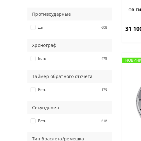
Перламутровый
3
ORIEN
Разноцветный
1
Противоударные
Розовый
5
Да
31 10
608
Серебристый
158
Серый
80
Хронограф
Синий
339
Фиолетовый
1
Есть
475
НОВИН
НОВИН
Хаки
2
Черный
692
Таймер обратного отсчета
Шампань
37
Есть
179
Секундомер
Есть
618
Тип браслета/ремешка