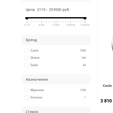
Цена
2110
-
293500
руб.
2110
4346
27405
106668
293500
Бренд
Casio
1500
Orient
166
Seiko
44
Назначение
Casio
Мужские
1709
Унисекс
1
3 810
Стекло