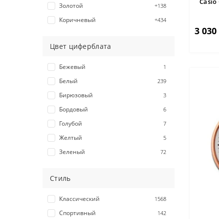
Casio
Золотой
+138
Коричневый
+434
3 030
Красный
+73
Цвет циферблата
Оранжевый
+18
Розовый
+15
Бежевый
1
Серебристый
Белый
239
Серый
+100
Бирюзовый
3
Синий
+232
Бордовый
6
Фиолетовый
+14
Голубой
7
Хаки
+25
Желтый
5
Черный
+1720
Зеленый
72
Шампань
+1
Золотой
1
Стиль
Коричневый
34
Красный
16
Классический
1568
Оранжевый
8
Спортивный
142