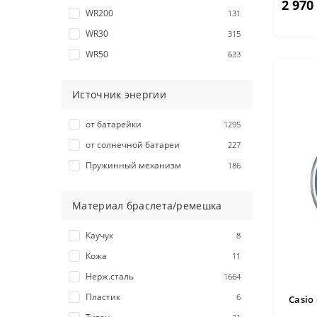
2 970
WR200
131
WR30
315
WR50
633
Источник энергии
от батарейки
1295
от солнечной батареи
227
Пружинный механизм
186
Материал браслета/ремешка
Каучук
8
Кожа
11
Нерж.сталь
1664
Пластик
6
Casio