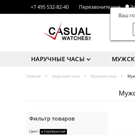
+7 495 532-82-40
Перезвоните мне
Э
Ваш г
НАРУЧНЫЕ ЧАСЫ
МУЖСК
Главная
Наручные часы
Мужские часы
Муж
Мужс
Фильтр товаров
Цвет:
Серебристый