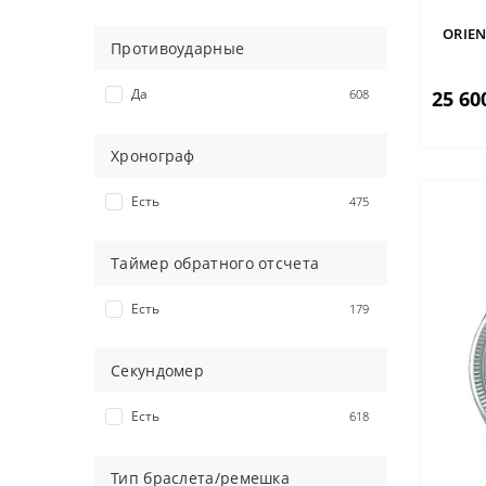
Перламутровый
3
ORIEN
Разноцветный
1
Противоударные
Розовый
5
Да
25 60
608
Серебристый
158
Серый
80
Хронограф
Синий
339
Фиолетовый
1
Есть
475
Хаки
2
Черный
692
Таймер обратного отсчета
Шампань
37
Есть
179
Секундомер
Есть
618
Тип браслета/ремешка