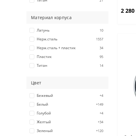
Титан
21
2 280
Материал корпуса
Латунь
10
Нерж.сталь
1557
Нерж.сталь + пластик
34
Пластик
95
Титан
14
Цвет
Бежевый
+4
Белый
+149
Голубой
+4
Желтый
+34
Зеленый
+120