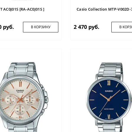
T AC0J01S [RA-AC0J01S ]
Casio Collection MTP-V002D-
0 руб.
2 470 руб.
В КОРЗИНУ
В КОР