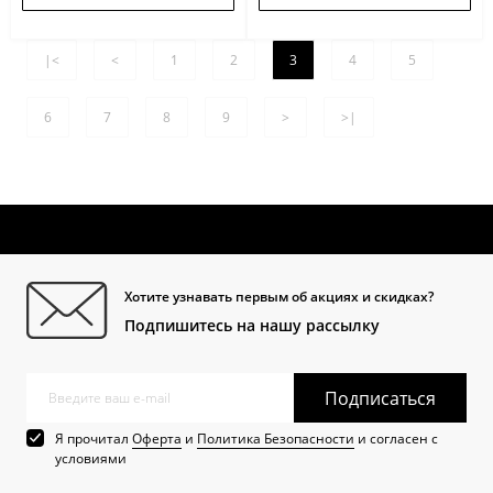
|<
<
1
2
3
4
5
6
7
8
9
>
>|
Хотите узнавать первым об акциях и скидках?
Подпишитесь на нашу рассылку
Подписаться
Я прочитал
Оферта
и
Политика Безопасности
и согласен с
условиями